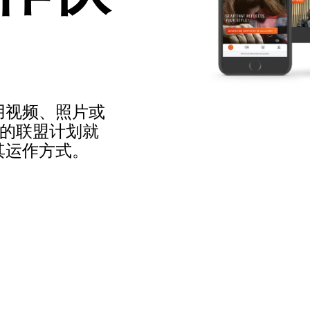
头盔护目镜
油缸袋
头盔零件
护甲和配件
休闲服装
尾包
头盔内衬
安全气囊
配件
车架和支架
上半身护具
包
下半身护具
帽子
用视频、照片或
越野护甲
眼镜
r 的联盟计划就
反光背心
鞋类
其运作方式。
其他配件
连衣帽
夹克
长袖
裤子
衬衫
裙子和连衣裙
袜子
T恤