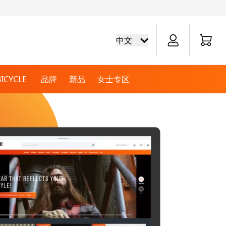
Cart
中文
BICYCLE
品牌
新品
女士专区
越野盔
巡航靴
周边商品
电池
巡航手套
越野骑行服
自行车衬衫
越野运动服
越野骑行裤
拉力盔
保养
膝盖和手肘磨包