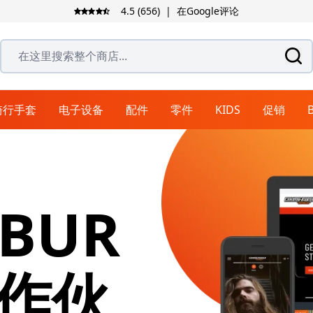
4.5 (656)
|
在Google评论
在这里搜索整个商店...
骑行手套
电子设备
配件
零件
KIDS
促销
BICYCLE HELMETS
骑行裤
拉力和旅行手套
揭面盔
越野靴
导航系统
行李箱
排气系统
3/4盔
皮衣
拉力和旅行靴
城市手套
支架系统
清洁用品
握把
自行车裤
赛车裤
尾箱
连体皮衣
头盔护理
BUR
拉力和旅行裤
边箱
分体皮衣
衣物护理
仿赛盔
头盔配件
鞋类备件
离合器零件
座椅
牛仔裤
背包
护理
听力保护器
腿包和腰包
头盔镜片
合作伙
软包
头盔防雾片
旅行袋和旅行包
头盔遮阳镜片
装甲衬衫
雨具
边包