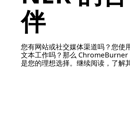
伴
打底衣物
打底衣
中层衣
巴拉克拉法帽和颈套
您有网站或社交媒体渠道吗？您使
骑行袜子
文本工作吗？那么 ChromeBurne
冷却背心
是您的理想选择。继续阅读，了解