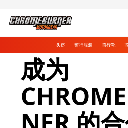
头盔
骑行服装
骑行靴
成为
跳到内容
自行车手套
骑行外套
赛车手套
全盔
赛车靴
通讯系统
保护与安全
保护板
赛车服
防盗锁
CHROME
拉力和旅行服
车套
组合盔
自行车鞋
越野手套
鞋子和运动鞋
刹车零件
巡航服
充电器
刹车卡钳
道路服
围场看台
NER 的
刹车主缸
运输
连衣帽和衬衫