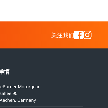
关注我们
详情
eBurner Motorgear
sallee 90
 Aachen, Germany