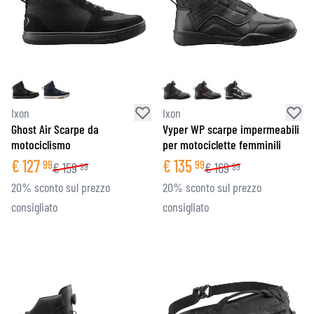
Ixon
Ixon
Ghost Air Scarpe da
Vyper WP scarpe impermeabili
motociclismo
per motociclette femminili
€
127
€
135
99
99
€
159
€
169
99
99
20% sconto sul prezzo
20% sconto sul prezzo
consigliato
consigliato