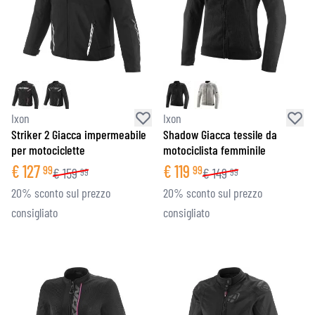
Ixon
Ixon
Striker 2 Giacca impermeabile
Shadow Giacca tessile da
per motociclette
motociclista femminile
€
127
€
119
99
99
€
159
€
149
99
99
20% sconto sul prezzo
20% sconto sul prezzo
consigliato
consigliato