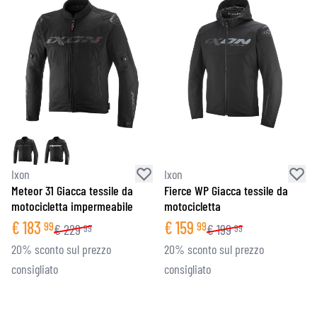
Ixon
Ixon
Meteor 31 Giacca tessile da
Fierce WP Giacca tessile da
motocicletta impermeabile
motocicletta
€
183
€
159
99
99
€
229
€
199
99
99
20% sconto sul prezzo
20% sconto sul prezzo
consigliato
consigliato