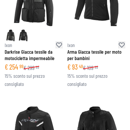
Ixon
Ixon
Darkrise Giacca tessile da
Arma Giacca tessile per moto
motocicletta impermeabile
per bambini
€
254
€
93
99
49
€
299
€
109
99
99
15% sconto sul prezzo
15% sconto sul prezzo
consigliato
consigliato