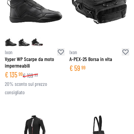
Ixon
Ixon
Vyper WP Scarpe da moto
A-PEX-25 Borsa in vita
impermeabili
€
59
99
€
135
99
€
169
99
20% sconto sul prezzo
consigliato