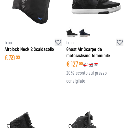
Ixon
Ixon
Airblock Neck 2 Scaldacollo
Ghost Air Scarpe da
motociclismo femminile
€
39
99
€
127
99
€
159
99
20% sconto sul prezzo
consigliato