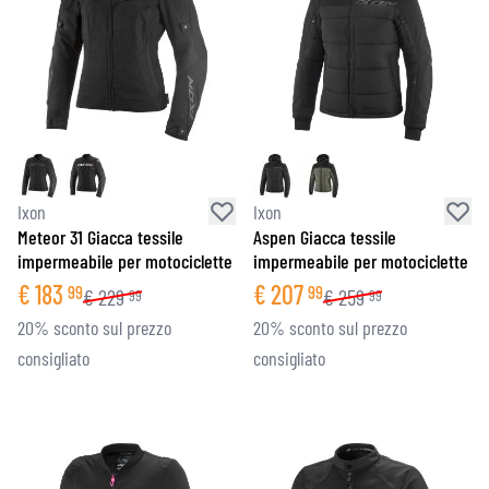
Ixon
Ixon
Meteor 31 Giacca tessile
Aspen Giacca tessile
impermeabile per motociclette
impermeabile per motociclette
€
183
€
207
99
99
€
229
€
259
99
99
20% sconto sul prezzo
20% sconto sul prezzo
consigliato
consigliato