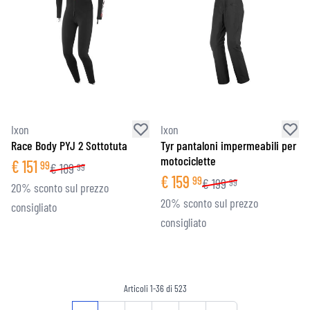
Ixon
Ixon
Race Body PYJ 2 Sottotuta
Tyr pantaloni impermeabili per
motociclette
€
151
99
€
189
99
€
159
99
€
199
99
20% sconto sul prezzo
20% sconto sul prezzo
consigliato
consigliato
Articoli
1
-
36
di
523
Pagina