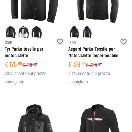
Ixon
Ixon
Tyr Parka tessile per
Asgard Parka Tessile per
motociclette
Motociclette impermeabile
€
175
€
319
99
99
€
219
€
399
99
99
20% sconto sul prezzo
20% sconto sul prezzo
consigliato
consigliato