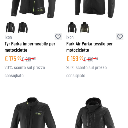
Ixon
Ixon
Tyr Parka impermeabile per
Park Air Parka tessile per
motociclette
motociclette
€
175
€
159
99
99
€
219
€
199
99
99
20% sconto sul prezzo
20% sconto sul prezzo
consigliato
consigliato