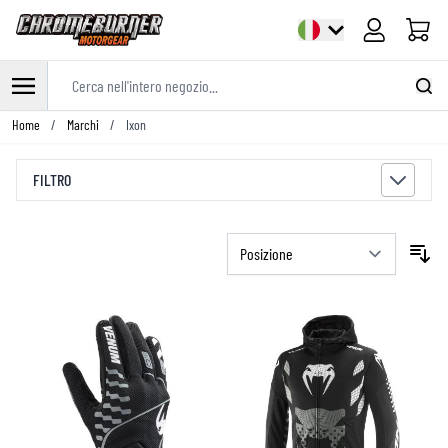
Cart
Cerca nell'intero negozio...
Salta al contenuto
Home
/
Marchi
/
Ixon
FILTRO