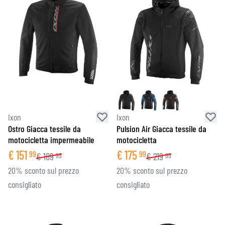
Ixon
Ixon
Ostro Giacca tessile da
Pulsion Air Giacca tessile da
motocicletta impermeabile
motocicletta
€
151
€
175
99
99
€
189
€
219
99
99
20% sconto sul prezzo
20% sconto sul prezzo
consigliato
consigliato