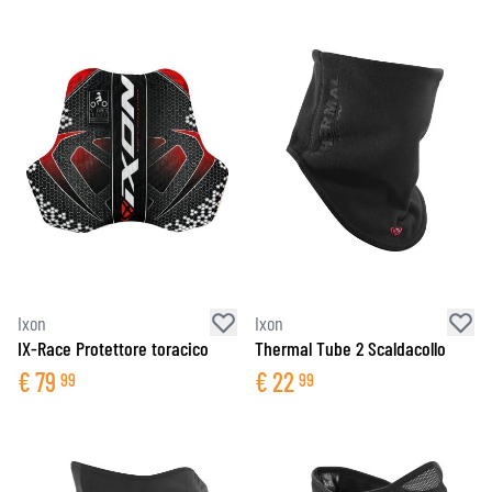
Ixon
Ixon
IX-Race Protettore toracico
Thermal Tube 2 Scaldacollo
€
79
€
22
99
99