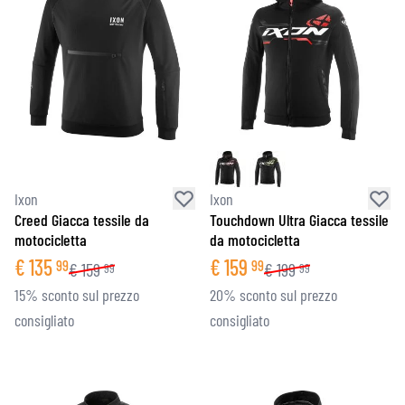
Ixon
Ixon
Creed Giacca tessile da
Touchdown Ultra Giacca tessile
motocicletta
da motocicletta
€
135
€
159
99
99
€
159
€
199
99
99
15% sconto sul prezzo
20% sconto sul prezzo
consigliato
consigliato