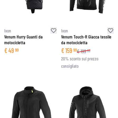
Ixon
Ixon
Venum Hurry Guanti da
Venum Touch-R Giacca tessile
motocicletta
da motocicletta
€
49
€
159
99
99
€
199
99
20% sconto sul prezzo
consigliato