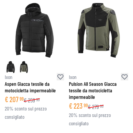
Ixon
Ixon
Aspen Giacca tessile da
Pulsion All Season Giacca
motocicletta impermeabile
tessile da motocicletta
impermeabile
€
207
99
€
259
99
€
223
99
€
279
99
20% sconto sul prezzo
20% sconto sul prezzo
consigliato
consigliato