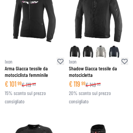
Ixon
Ixon
Arma Giacca tessile da
Shadow Giacca tessile da
motociclista femminile
motocicletta
€
101
€
119
99
99
€
119
€
149
99
99
15% sconto sul prezzo
20% sconto sul prezzo
consigliato
consigliato