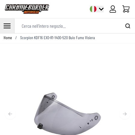
Cart
Cerca nell'intero negozio...
Salta al contenuto
Home
/
Scorpion KDF16 EXO-R1-1400-520 Buio Fumo Visiera