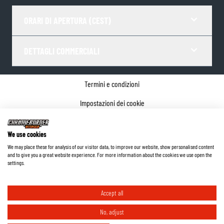
ORARI DI APERTURA (CEST)
DETTAGLI COMMERCIALI
Termini e condizioni
Impostazioni dei cookie
Informativa sulla privacy
We use cookies
Dettagli dell'azienda
We may place these for analysis of our visitor data, to improve our website, show personalised content
and to give you a great website experience. For more information about the cookies we use open the
©
2026
ChromeBurner - Tutti i diritti riservati.
settings.
Accept all
No, adjust