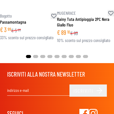
MUGENRACE
Bogotto
Rainy Tuta Antipioggia 2PC Nera
Passamontagna
Giallo Fluo
€
3
99
€
5
99
€
89
10
€
99
33% sconto sul prezzo consigliato
10% sconto sul prezzo consigliato
ISCRIVITI ALLA NOSTRA NEWSLETTER
ISCRIVITI
Indirizzo email
SEGUICI