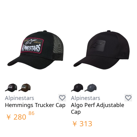
Alpinestars
Alpinestars
Hemmings Trucker Cap
Algo Perf Adjustable
Cap
86
￥
280
￥
313