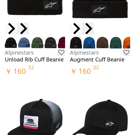
Alpinestars
Alpinestars
Unload Rib Cuff Beanie
Augment Cuff Beanie
32
32
￥
160
￥
160