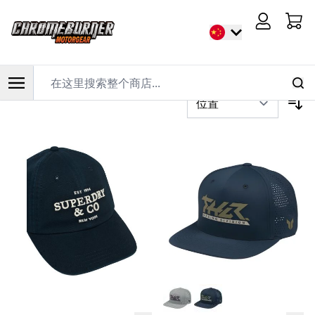
首页
/
骑行服装
/
休闲服装
/
帽子
Cart
过滤器
在这里搜索整个商店...
跳到内容