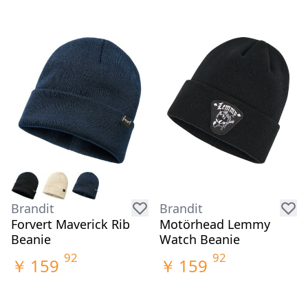
Brandit
Brandit
Forvert Maverick Rib
Motörhead Lemmy
Beanie
Watch Beanie
92
92
￥
159
￥
159