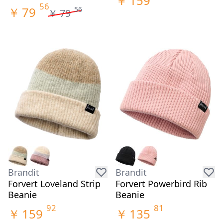
￥
159
56
￥
79
56
￥
79
Brandit
Brandit
Forvert Loveland Strip
Forvert Powerbird Rib
Beanie
Beanie
92
81
￥
159
￥
135