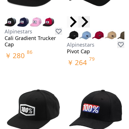
Alpinestars
Cali Gradient Trucker
Cap
Alpinestars
Pivot Cap
86
￥
280
79
￥
264