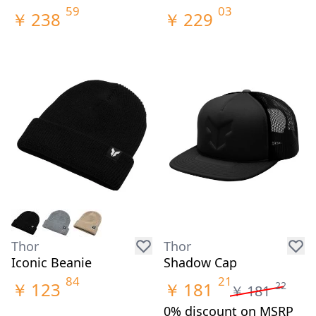
59
03
￥
238
￥
229
Thor
Thor
Iconic Beanie
Shadow Cap
84
21
￥
123
￥
181
22
￥
181
0% discount on MSRP