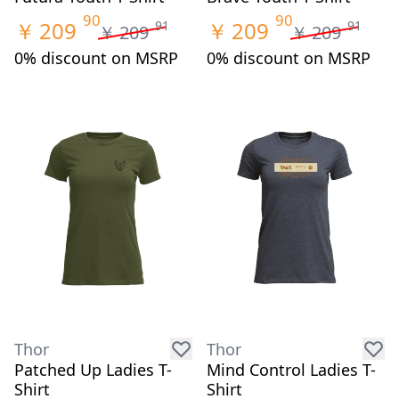
90
90
￥
209
￥
209
91
91
￥
209
￥
209
0% discount on MSRP
0% discount on MSRP
Thor
Thor
Patched Up Ladies T-
Mind Control Ladies T-
Shirt
Shirt