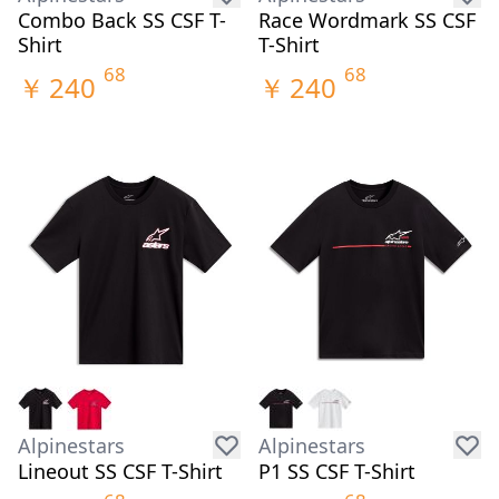
Combo Back SS CSF T-
Race Wordmark SS CSF
Shirt
T-Shirt
68
68
￥
240
￥
240
Alpinestars
Alpinestars
Lineout SS CSF T-Shirt
P1 SS CSF T-Shirt