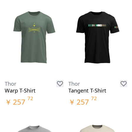
Thor
Thor
Warp T-Shirt
Tangent T-Shirt
72
72
￥
257
￥
257