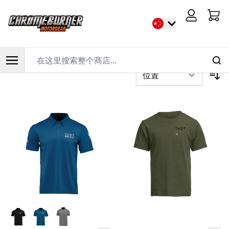
首页
/
骑行服装
/
休闲服装
/
T恤
Cart
过滤器
在这里搜索整个商店...
跳到内容