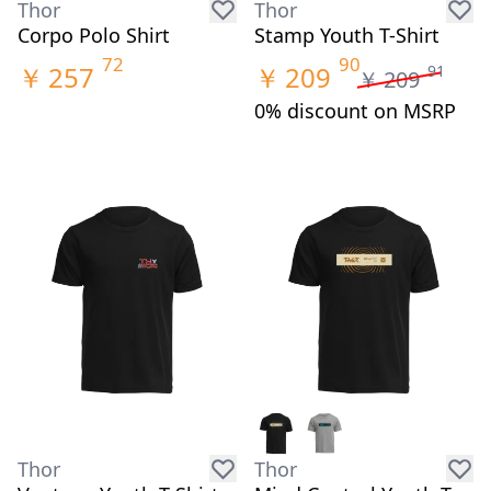
Thor
Thor
Corpo Polo Shirt
Stamp Youth T-Shirt
72
90
￥
257
￥
209
91
￥
209
0% discount on MSRP
Thor
Thor