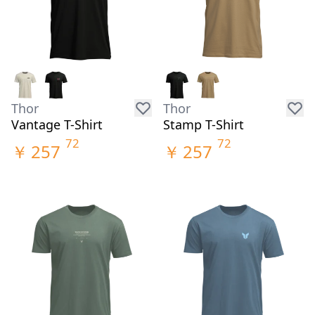
Thor
Thor
Vantage T-Shirt
Stamp T-Shirt
72
72
￥
257
￥
257