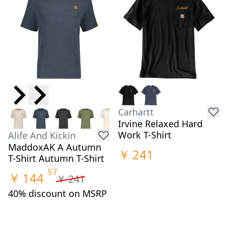
Carhartt
Irvine Relaxed Hard
Work T-Shirt
Alife And Kickin
MaddoxAK A Autumn
￥
241
T-Shirt Autumn T-Shirt
57
￥
144
￥
241
40% discount on MSRP