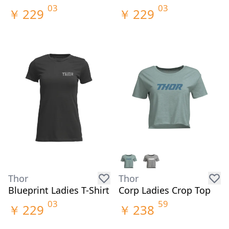
03
03
￥
229
￥
229
Thor
Thor
Blueprint Ladies T-Shirt
Corp Ladies Crop Top
03
59
￥
229
￥
238