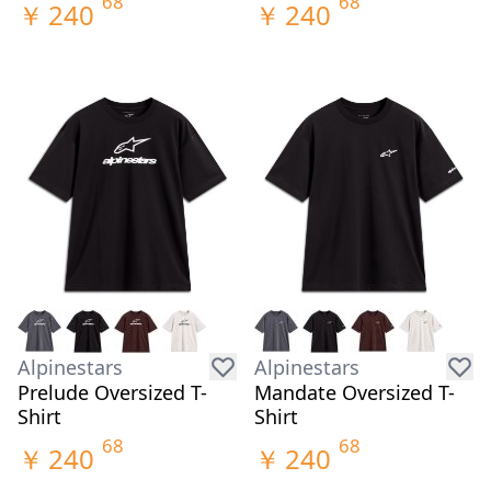
68
68
￥
240
￥
240
Alpinestars
Alpinestars
Prelude Oversized T-
Mandate Oversized T-
Shirt
Shirt
68
68
￥
240
￥
240