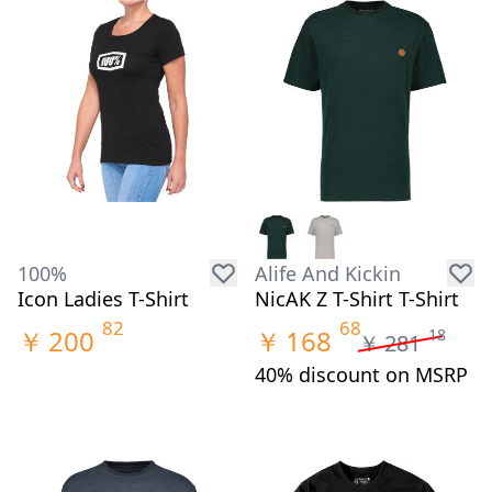
100%
Alife And Kickin
Icon Ladies T-Shirt
NicAK Z T-Shirt T-Shirt
82
68
￥
200
￥
168
18
￥
281
40% discount on MSRP