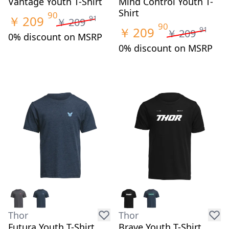
Vantage Youth T-Shirt
Mind Control Youth T-
Shirt
90
￥
209
91
￥
209
90
￥
209
91
￥
209
0% discount on MSRP
0% discount on MSRP
Thor
Thor
Futura Youth T-Shirt
Brave Youth T-Shirt