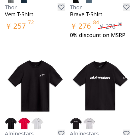
Thor
Thor
Vert T-Shirt
Brave T-Shirt
72
84
￥
257
￥
276
85
￥
276
0% discount on MSRP
Alpinestars
Alpinestars